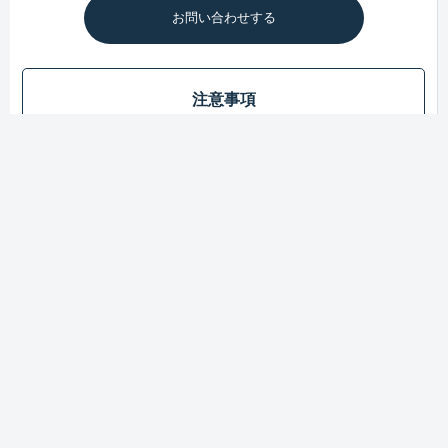
お問い合わせする
注意事項
・営業時間外のお問い合わせは、翌営業日に対応いたします。
・翌営業日を過ぎても返信がない場合は、迷惑メールフォルダ
をご確認いただくか、メールの受信設定をご確認ください。
・「@kurand.jp」ドメインからのメールを受信できるよう、設
定をご確認ください。
営業時間：10:00～17:00（月～金）※祝日除く
オンラインストア
会社概要
採用情報
特定商取引法に基づく表記
プライバシーポリシー