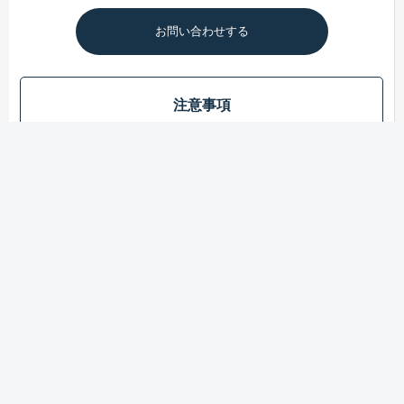
お問い合わせする
注意事項
・営業時間外のお問い合わせは、翌営業日に対応いたします。
・翌営業日を過ぎても返信がない場合は、迷惑メールフォルダ
をご確認いただくか、メールの受信設定をご確認ください。
・「@kurand.jp」ドメインからのメールを受信できるよう、設
定をご確認ください。
営業時間：10:00～17:00（月～金）※祝日除く
オンラインストア
会社概要
採用情報
特定商取引法に基づく表記
プライバシーポリシー